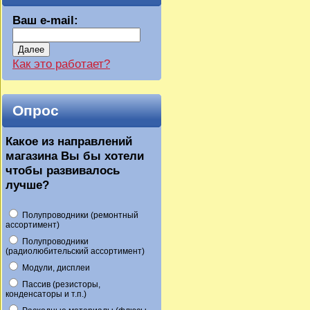
Ваш e-mail:
Далее
Как это работает?
Опрос
Какое из направлений
магазина Вы бы хотели
чтобы развивалось
лучше?
Полупроводники (ремонтный
ассортимент)
Полупроводники
(радиолюбительский ассортимент)
Модули, дисплеи
Пассив (резисторы,
конденсаторы и т.п.)