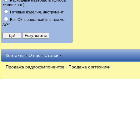
Расходные материалы (флюсы,
химия и т.п.)
Готовые изделия, инструмент
Все ОК, продолжайте в том же
духе
Контакты
·
О нас
·
Статьи
·
Продажа радиокомпонентов · Продажа оргтехники