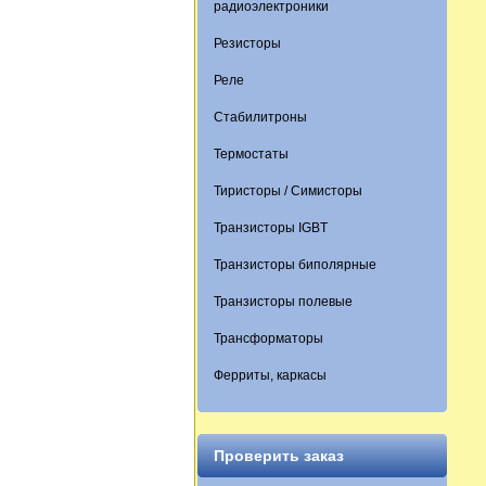
радиоэлектроники
Резисторы
Реле
Стабилитроны
Термостаты
Тиристоры / Симисторы
Транзисторы IGBT
Транзисторы биполярные
Транзисторы полевые
Трансформаторы
Ферриты, каркасы
Проверить заказ