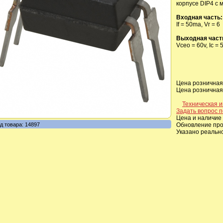
корпусе DIP4 с
Входная часть:
If = 50ma, Vr = 6
Выходная част
Vceo = 60v, Ic 
Цена розничная,
Цена розничная,
Техническая 
Задать вопрос п
Цена и наличие 
д товара: 14897
Обновление прои
Указано реальн