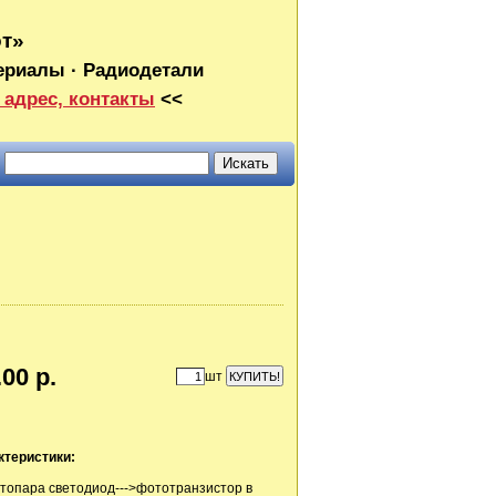
от»
ериалы · Радиодетали
 адрес, контакты
<<
00 р.
шт
ктеристики:
топара светодиод--->фототранзистор в