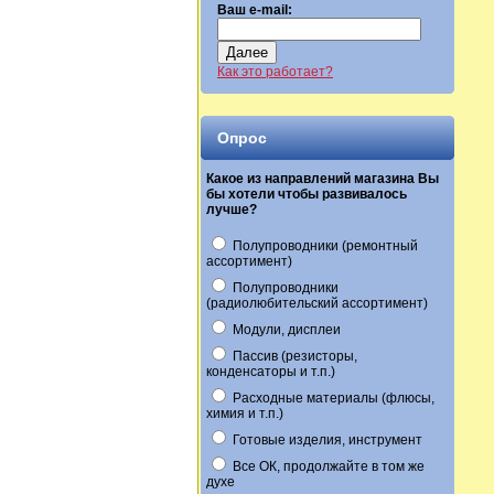
Ваш e-mail:
Далее
Как это работает?
Опрос
Какое из направлений магазина Вы
бы хотели чтобы развивалось
лучше?
Полупроводники (ремонтный
ассортимент)
Полупроводники
(радиолюбительский ассортимент)
Модули, дисплеи
Пассив (резисторы,
конденсаторы и т.п.)
Расходные материалы (флюсы,
химия и т.п.)
Готовые изделия, инструмент
Все ОК, продолжайте в том же
духе