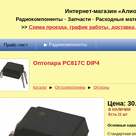
Интернет-магазин «Али
Радиокомпоненты · Запчасти · Расходные мат
>>
Схема проезда, график работы, доставка,
▶ Радиокомпоненты
Прайс-лист
Оптопара PC817C DIP4
Каталог
▶
Оптоэлектроника
▶
Оптроны
Цена: 30.
В НАЛИЧИИ
Есть 11 шт
Основные хара
Стандартная оп