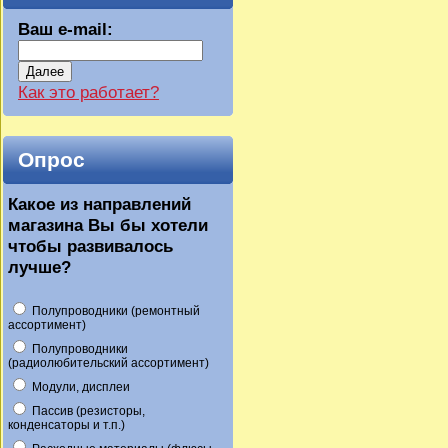
Ваш e-mail:
Далее
Как это работает?
Опрос
Какое из направлений
магазина Вы бы хотели
чтобы развивалось
лучше?
Полупроводники (ремонтный
ассортимент)
Полупроводники
(радиолюбительский ассортимент)
Модули, дисплеи
Пассив (резисторы,
конденсаторы и т.п.)