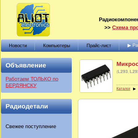
Радиокомпонен
>>
Схема про
▶ Р
Новости
Компьютеры
Прайс-лист
Микрос
Объявление
L293
L29
(
Работаем ТОЛЬКО по
БЕРДЯНСКУ
Каталог
Радиодетали
Свежее поступление