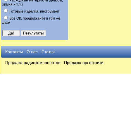
Расходные материалы (флюсы,
химия и т.п.)
Готовые изделия, инструмент
Все ОК, продолжайте в том же
духе
Контакты
·
О нас
·
Статьи
·
Продажа радиокомпонентов · Продажа оргтехники