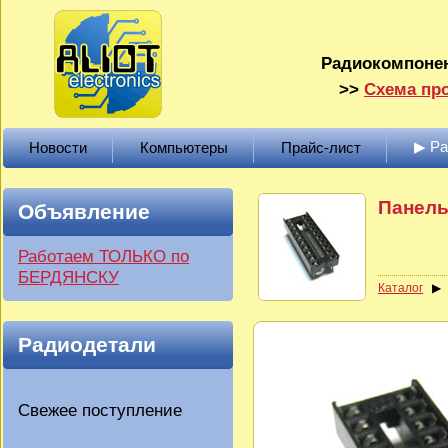
Радиокомпонен
>>
Схема про
▶ Р
Новости
Компьютеры
Прайс-лист
Панель
Объявление
Работаем ТОЛЬКО по
БЕРДЯНСКУ
Каталог
Радиодетали
Свежее поступление