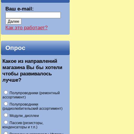
Ваш e-mail:
Далее
Как это работает?
Опрос
Какое из направлений
магазина Вы бы хотели
чтобы развивалось
лучше?
Полупроводники (ремонтный
ассортимент)
Полупроводники
(радиолюбительский ассортимент)
Модули, дисплеи
Пассив (резисторы,
конденсаторы и т.п.)