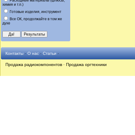
Расходные материалы (флюсы,
химия и т.п.)
Готовые изделия, инструмент
Все ОК, продолжайте в том же
духе
Контакты
·
О нас
·
Статьи
·
Продажа радиокомпонентов · Продажа оргтехники