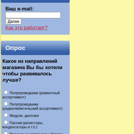
Ваш e-mail:
Далее
Как это работает?
Опрос
Какое из направлений
магазина Вы бы хотели
чтобы развивалось
лучше?
Полупроводники (ремонтный
ассортимент)
Полупроводники
(радиолюбительский ассортимент)
Модули, дисплеи
Пассив (резисторы,
конденсаторы и т.п.)