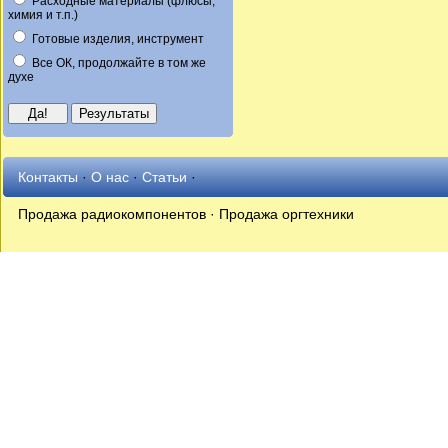
Расходные материалы (флюсы,
химия и т.п.)
Готовые изделия, инструмент
Все ОК, продолжайте в том же
духе
Контакты
·
О нас
·
Статьи
·
Продажа радиокомпонентов · Продажа оргтехники