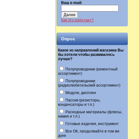
Ваш e-mail:
Далее
Как это работает?
Опрос
Какое из направлений магазина Вы
бы хотели чтобы развивалось
лучше?
Полупроводники (ремонтный
ассортимент)
Полупроводники
(радиолюбительский ассортимент)
Модули, дисплеи
Пассив (резисторы,
конденсаторы и т.п.)
Расходные материалы (флюсы,
химия и т.п.)
Готовые изделия, инструмент
Все ОК, продолжайте в том же
духе