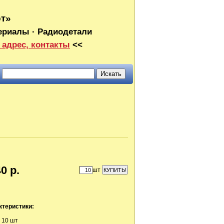
от»
ериалы · Радиодетали
 адрес, контакты
<<
0 р.
шт
ктеристики:
 10 шт