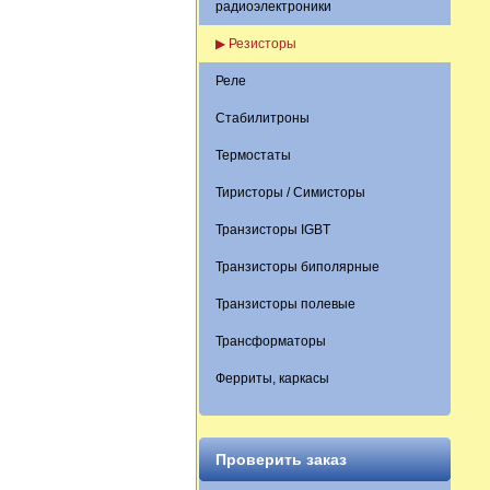
радиоэлектроники
▶ Резисторы
Реле
Стабилитроны
Термостаты
Тиристоры / Симисторы
Транзисторы IGBT
Транзисторы биполярные
Транзисторы полевые
Трансформаторы
Ферриты, каркасы
Проверить заказ