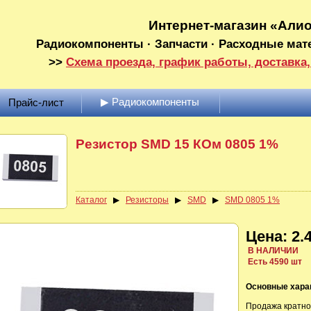
Интернет-магазин «Али
Радиокомпоненты · Запчасти · Расходные мат
>>
Схема проезда, график работы, доставка,
▶ Радиокомпоненты
Прайс-лист
Резистор SMD 15 КОм 0805 1%
Каталог
▶
Резисторы
▶
SMD
▶
SMD 0805 1%
Цена: 2.4
В НАЛИЧИИ
Есть 4590 шт
Основные хара
Продажа кратно