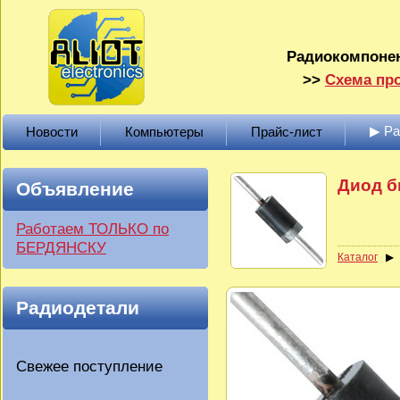
Радиокомпонен
>>
Схема про
▶ Р
Новости
Компьютеры
Прайс-лист
Диод б
Объявление
Работаем ТОЛЬКО по
БЕРДЯНСКУ
Каталог
Радиодетали
Свежее поступление