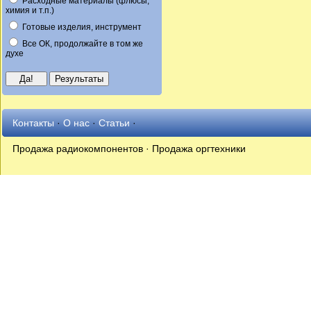
Расходные материалы (флюсы,
химия и т.п.)
Готовые изделия, инструмент
Все ОК, продолжайте в том же
духе
Контакты
·
О нас
·
Статьи
·
Продажа радиокомпонентов · Продажа оргтехники