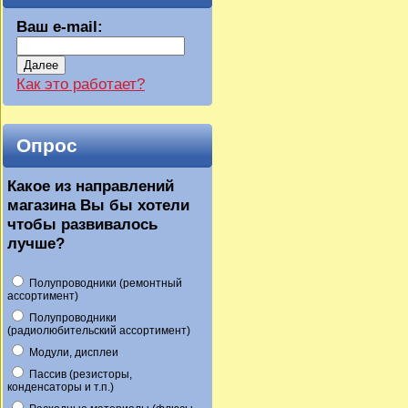
Ваш e-mail:
Далее
Как это работает?
Опрос
Какое из направлений
магазина Вы бы хотели
чтобы развивалось
лучше?
Полупроводники (ремонтный
ассортимент)
Полупроводники
(радиолюбительский ассортимент)
Модули, дисплеи
Пассив (резисторы,
конденсаторы и т.п.)