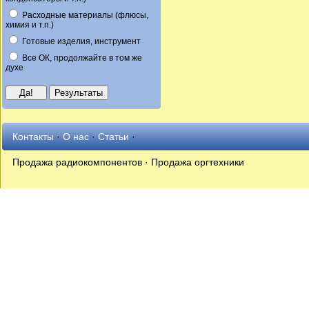
Расходные материалы (флюсы,
химия и т.п.)
Готовые изделия, инструмент
Все ОК, продолжайте в том же
духе
Контакты
·
О нас
·
Статьи
·
Продажа радиокомпонентов · Продажа оргтехники