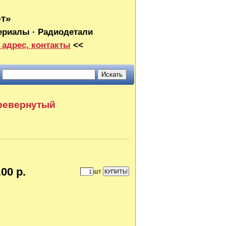
от»
ериалы · Радиодетали
 адрес, контакты
<<
ревернутый
00 р.
шт