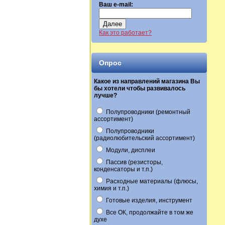
Ваш e-mail:
Далее
Как это работает?
Опрос
Какое из направлений магазина Вы
бы хотели чтобы развивалось
лучше?
Полупроводники (ремонтный
ассортимент)
Полупроводники
(радиолюбительский ассортимент)
Модули, дисплеи
Пассив (резисторы,
конденсаторы и т.п.)
Расходные материалы (флюсы,
химия и т.п.)
Готовые изделия, инструмент
Все ОК, продолжайте в том же
духе