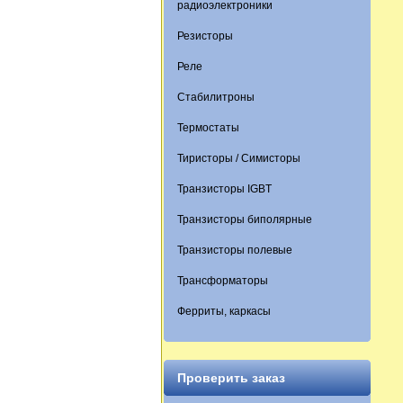
радиоэлектроники
Резисторы
Реле
Стабилитроны
Термостаты
Тиристоры / Симисторы
Транзисторы IGBT
Транзисторы биполярные
Транзисторы полевые
Трансформаторы
Ферриты, каркасы
Проверить заказ