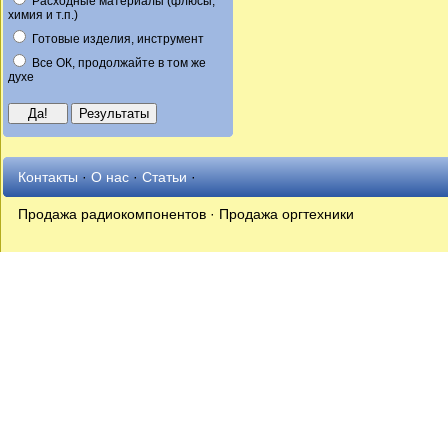
Расходные материалы (флюсы,
химия и т.п.)
Готовые изделия, инструмент
Все ОК, продолжайте в том же
духе
Контакты
·
О нас
·
Статьи
·
Продажа радиокомпонентов · Продажа оргтехники