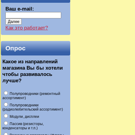
Ваш e-mail:
Далее
Как это работает?
Опрос
Какое из направлений
магазина Вы бы хотели
чтобы развивалось
лучше?
Полупроводники (ремонтный
ассортимент)
Полупроводники
(радиолюбительский ассортимент)
Модули, дисплеи
Пассив (резисторы,
конденсаторы и т.п.)