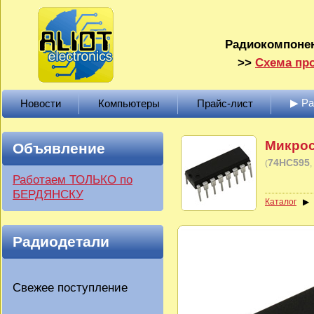
Радиокомпонен
>>
Схема про
▶ Р
Новости
Компьютеры
Прайс-лист
Микрос
Объявление
74HC595
(
Работаем ТОЛЬКО по
БЕРДЯНСКУ
Каталог
Радиодетали
Свежее поступление