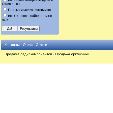
Расходные материалы (флюсы,
химия и т.п.)
Готовые изделия, инструмент
Все ОК, продолжайте в том же
духе
Контакты
·
О нас
·
Статьи
·
Продажа радиокомпонентов · Продажа оргтехники