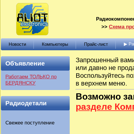
Радиокомпонен
>>
Схема про
▶ Р
Новости
Компьютеры
Прайс-лист
Запрошенный вами 
Объявление
или давно не прод
Воспользуйтесь по
Работаем ТОЛЬКО по
в верхнем меню.
БЕРДЯНСКУ
Возможно з
Радиодетали
разделе Ко
Свежее поступление