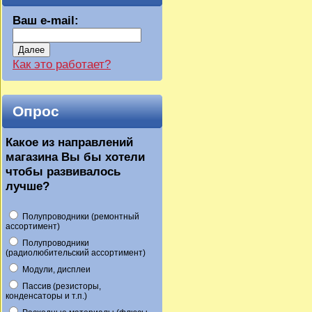
Ваш e-mail:
Далее
Как это работает?
Опрос
Какое из направлений
магазина Вы бы хотели
чтобы развивалось
лучше?
Полупроводники (ремонтный
ассортимент)
Полупроводники
(радиолюбительский ассортимент)
Модули, дисплеи
Пассив (резисторы,
конденсаторы и т.п.)