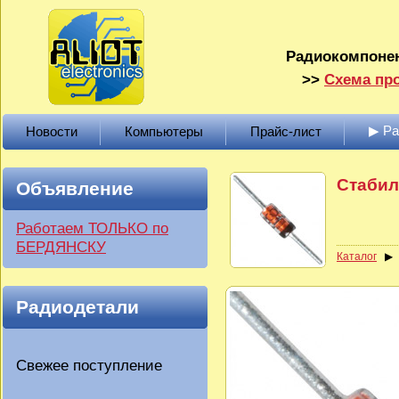
Радиокомпонен
>>
Схема про
▶ Р
Новости
Компьютеры
Прайс-лист
Стабил
Объявление
Работаем ТОЛЬКО по
БЕРДЯНСКУ
Каталог
Радиодетали
Свежее поступление