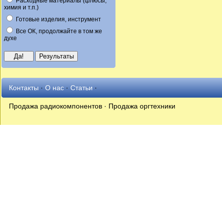
Расходные материалы (флюсы,
химия и т.п.)
Готовые изделия, инструмент
Все ОК, продолжайте в том же
духе
Контакты
·
О нас
·
Статьи
·
Продажа радиокомпонентов · Продажа оргтехники