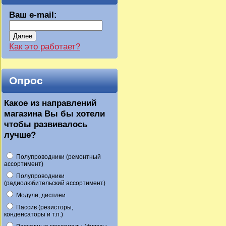
Ваш e-mail:
Далее
Как это работает?
Опрос
Какое из направлений
магазина Вы бы хотели
чтобы развивалось
лучше?
Полупроводники (ремонтный
ассортимент)
Полупроводники
(радиолюбительский ассортимент)
Модули, дисплеи
Пассив (резисторы,
конденсаторы и т.п.)