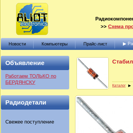
Радиокомпонен
>>
Схема про
▶ Р
Новости
Компьютеры
Прайс-лист
Стабил
Объявление
Работаем ТОЛЬКО по
БЕРДЯНСКУ
Каталог
Радиодетали
Свежее поступление