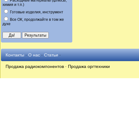
Расходные материалы (флюсы,
химия и т.п.)
Готовые изделия, инструмент
Все ОК, продолжайте в том же
духе
Контакты
·
О нас
·
Статьи
·
Продажа радиокомпонентов · Продажа оргтехники