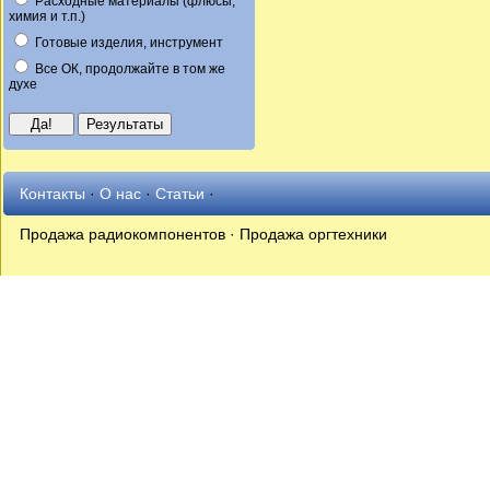
Расходные материалы (флюсы,
химия и т.п.)
Готовые изделия, инструмент
Все ОК, продолжайте в том же
духе
Контакты
·
О нас
·
Статьи
·
Продажа радиокомпонентов · Продажа оргтехники