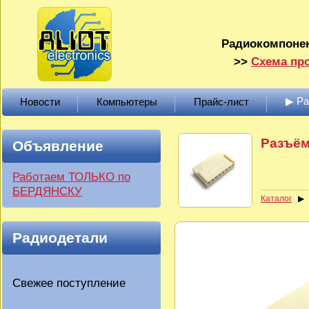
Радиокомпонен
>>
Схема про
▶ Р
Новости
Компьютеры
Прайс-лист
Разъём
Объявление
Работаем ТОЛЬКО по
БЕРДЯНСКУ
Каталог
Радиодетали
Свежее поступление