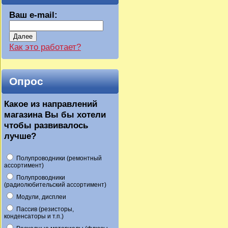
Ваш e-mail:
Далее
Как это работает?
Опрос
Какое из направлений
магазина Вы бы хотели
чтобы развивалось
лучше?
Полупроводники (ремонтный
ассортимент)
Полупроводники
(радиолюбительский ассортимент)
Модули, дисплеи
Пассив (резисторы,
конденсаторы и т.п.)