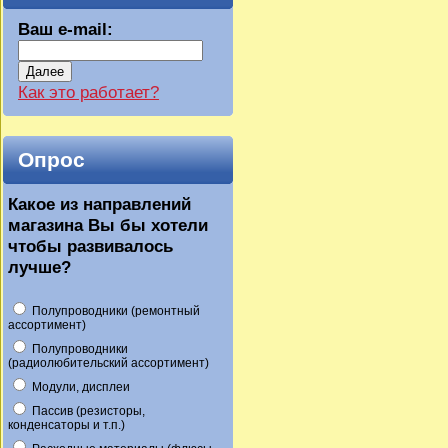
Ваш e-mail:
Далее
Как это работает?
Опрос
Какое из направлений
магазина Вы бы хотели
чтобы развивалось
лучше?
Полупроводники (ремонтный
ассортимент)
Полупроводники
(радиолюбительский ассортимент)
Модули, дисплеи
Пассив (резисторы,
конденсаторы и т.п.)