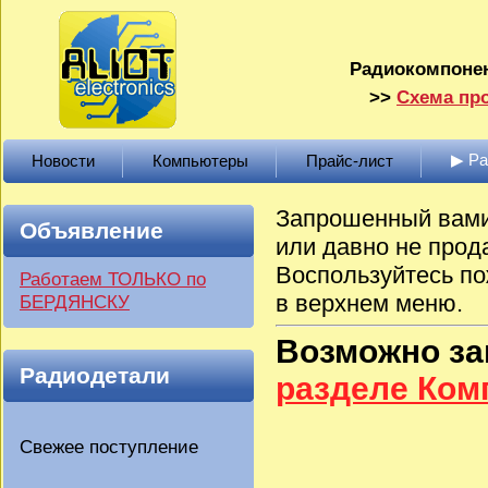
Радиокомпонен
>>
Схема про
▶ Р
Новости
Компьютеры
Прайс-лист
Запрошенный вами 
Объявление
или давно не прод
Воспользуйтесь по
Работаем ТОЛЬКО по
в верхнем меню.
БЕРДЯНСКУ
Возможно з
Радиодетали
разделе Ко
Свежее поступление