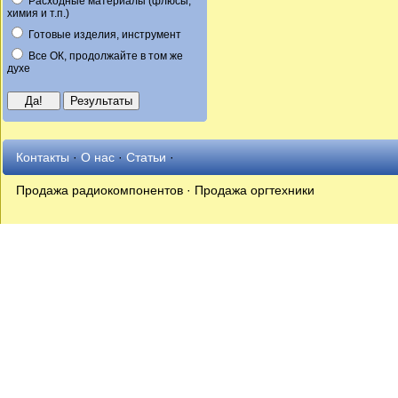
Расходные материалы (флюсы,
химия и т.п.)
Готовые изделия, инструмент
Все ОК, продолжайте в том же
духе
Контакты
·
О нас
·
Статьи
·
Продажа радиокомпонентов · Продажа оргтехники