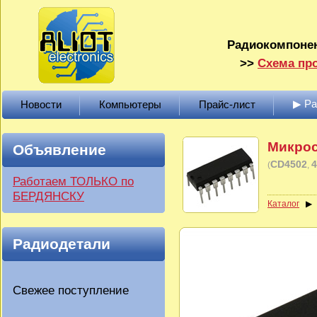
Радиокомпонен
>>
Схема про
▶ Р
Новости
Компьютеры
Прайс-лист
Микрос
Объявление
CD4502
4
(
Работаем ТОЛЬКО по
БЕРДЯНСКУ
Каталог
Радиодетали
Свежее поступление