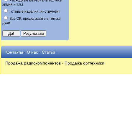
Расходные материалы (флюсы,
химия и т.п.)
Готовые изделия, инструмент
Все ОК, продолжайте в том же
духе
Контакты
·
О нас
·
Статьи
·
Продажа радиокомпонентов · Продажа оргтехники