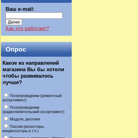
Ваш e-mail:
Далее
Как это работает?
Опрос
Какое из направлений
магазина Вы бы хотели
чтобы развивалось
лучше?
Полупроводники (ремонтный
ассортимент)
Полупроводники
(радиолюбительский ассортимент)
Модули, дисплеи
Пассив (резисторы,
конденсаторы и т.п.)