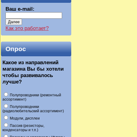
Ваш e-mail:
Далее
Как это работает?
Опрос
Какое из направлений
магазина Вы бы хотели
чтобы развивалось
лучше?
Полупроводники (ремонтный
ассортимент)
Полупроводники
(радиолюбительский ассортимент)
Модули, дисплеи
Пассив (резисторы,
конденсаторы и т.п.)