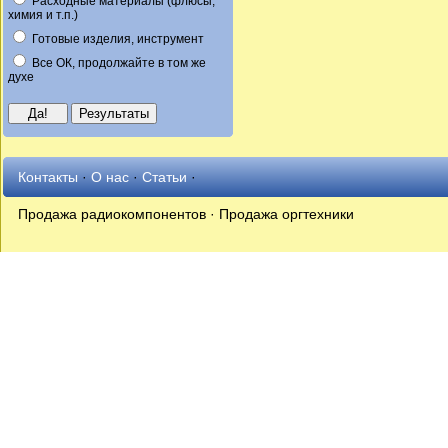
Расходные материалы (флюсы,
химия и т.п.)
Готовые изделия, инструмент
Все ОК, продолжайте в том же
духе
Контакты
·
О нас
·
Статьи
·
Продажа радиокомпонентов · Продажа оргтехники