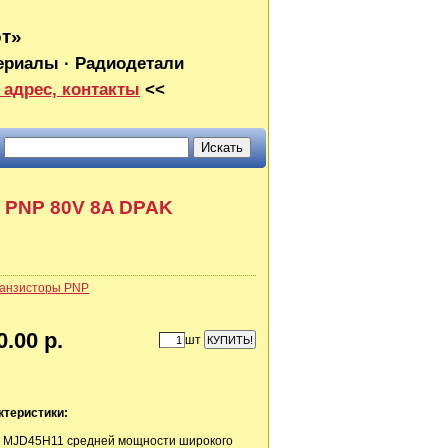
от»
ериалы · Радиодетали
 адрес, контакты
<<
 PNP 80V 8A DPAK
анзисторы PNP
0.00 р.
шт
ктеристики:
 MJD45H11 средней мощности широкого