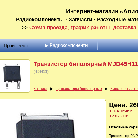
Интернет-магазин «Али
Радиокомпоненты · Запчасти · Расходные мат
>>
Схема проезда, график работы, доставка,
▶ Радиокомпоненты
Прайс-лист
Транзистор биполярный MJD45H11
45H11
(
)
Каталог
▶
Транзисторы биполярные
▶
Биполярные тр
Цена: 26
В НАЛИЧИИ
Есть 3 шт
Основные хара
Транзистор PNP