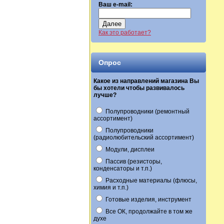
Ваш e-mail:
Далее
Как это работает?
Опрос
Какое из направлений магазина Вы
бы хотели чтобы развивалось
лучше?
Полупроводники (ремонтный
ассортимент)
Полупроводники
(радиолюбительский ассортимент)
Модули, дисплеи
Пассив (резисторы,
конденсаторы и т.п.)
Расходные материалы (флюсы,
химия и т.п.)
Готовые изделия, инструмент
Все ОК, продолжайте в том же
духе