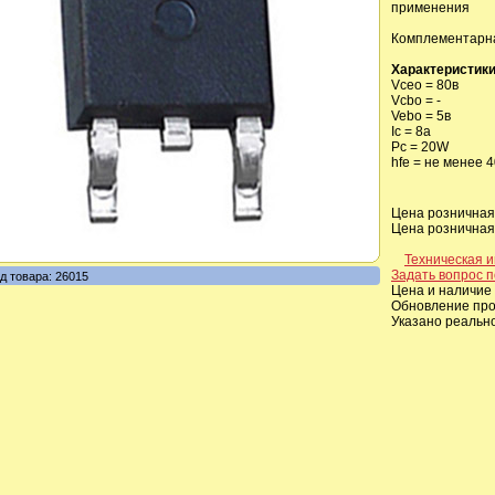
применения
Комплементарн
Характеристики
Vceo = 80в
Vcbo = -
Vebo = 5в
Ic = 8a
Pc = 20W
hfe = не менее 
Цена розничная,
Цена розничная,
Техническая 
Задать вопрос п
д товара: 26015
Цена и наличие 
Обновление прои
Указано реальн