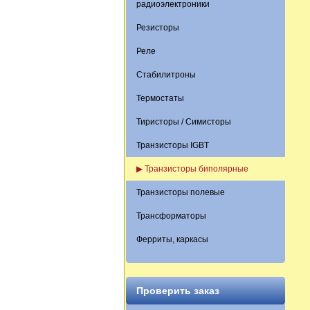
радиоэлектроники
Резисторы
Реле
Стабилитроны
Термостаты
Тиристоры / Симисторы
Транзисторы IGBT
▶ Транзисторы биполярные
Транзисторы полевые
Трансформаторы
Ферриты, каркасы
Проверить заказ