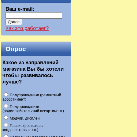
Ваш e-mail:
Далее
Как это работает?
Опрос
Какое из направлений
магазина Вы бы хотели
чтобы развивалось
лучше?
Полупроводники (ремонтный
ассортимент)
Полупроводники
(радиолюбительский ассортимент)
Модули, дисплеи
Пассив (резисторы,
конденсаторы и т.п.)