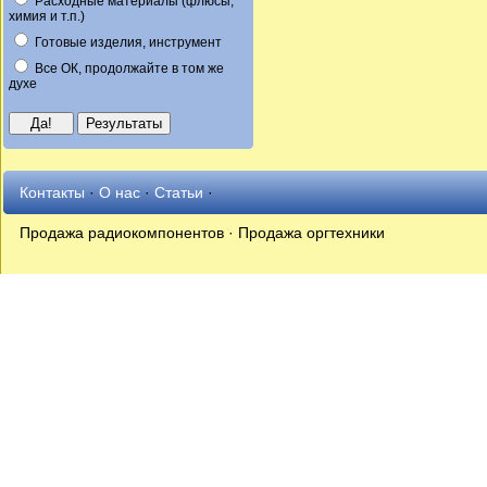
Расходные материалы (флюсы,
химия и т.п.)
Готовые изделия, инструмент
Все ОК, продолжайте в том же
духе
Контакты
·
О нас
·
Статьи
·
Продажа радиокомпонентов · Продажа оргтехники