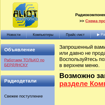
Радиокомпонен
>>
Схема про
▶ Р
Новости
Компьютеры
Прайс-лист
Запрошенный вами 
Объявление
или давно не прод
Воспользуйтесь по
Работаем ТОЛЬКО по
в верхнем меню.
БЕРДЯНСКУ
Возможно з
Радиодетали
разделе Ко
Свежее поступление