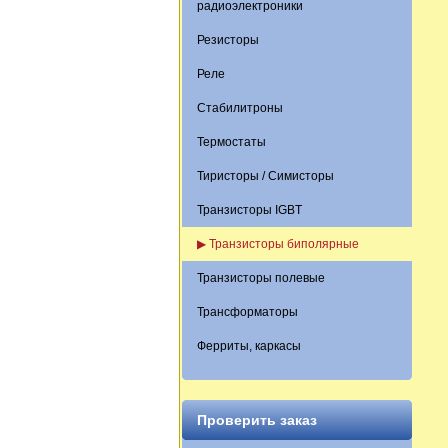
радиоэлектроники
Резисторы
Реле
Стабилитроны
Термостаты
Тиристоры / Симисторы
Транзисторы IGBT
▶ Транзисторы биполярные
Транзисторы полевые
Трансформаторы
Ферриты, каркасы
Проверить заказ