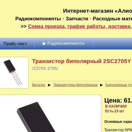
Интернет-магазин «Али
Радиокомпоненты · Запчасти · Расходные мат
>>
Схема проезда, график работы, доставка,
▶ Радиокомпоненты
Прайс-лист
Транзистор биполярный 2SC2705Y
C2705
2705
(
)
Каталог
▶
Транзисторы биполярные
▶
Биполярные тр
Цена: 61.
В НАЛИЧИИ
Есть 23 шт
Основные хара
Транзистор NP