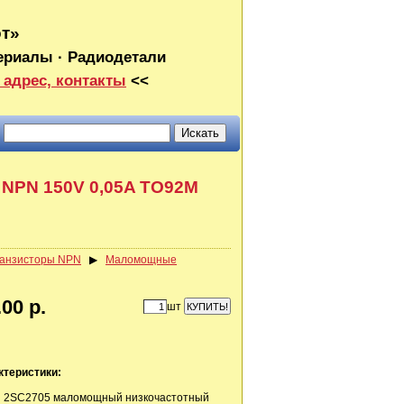
от»
ериалы · Радиодетали
 адрес, контакты
<<
 NPN 150V 0,05A TO92M
анзисторы NPN
▶
Маломощные
00 р.
шт
ктеристики:
N 2SC2705 маломощный низкочастотный