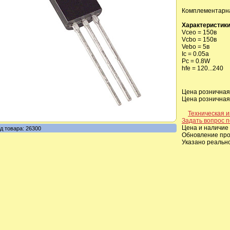
Комплементарна
Характеристики
Vceo = 150в
Vcbo = 150в
Vebo = 5в
Ic = 0.05a
Pc = 0.8W
hfe = 120...240
Цена розничная,
Цена розничная,
Техническая 
Задать вопрос п
Цена и наличие 
д товара: 26300
Обновление прои
Указано реальн