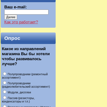
Ваш e-mail:
Далее
Как это работает?
Опрос
Какое из направлений
магазина Вы бы хотели
чтобы развивалось
лучше?
Полупроводники (ремонтный
ассортимент)
Полупроводники
(радиолюбительский ассортимент)
Модули, дисплеи
Пассив (резисторы,
конденсаторы и т.п.)