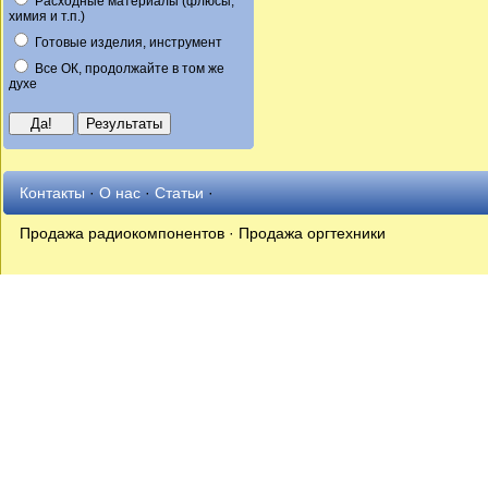
Расходные материалы (флюсы,
химия и т.п.)
Готовые изделия, инструмент
Все ОК, продолжайте в том же
духе
Контакты
·
О нас
·
Статьи
·
Продажа радиокомпонентов · Продажа оргтехники