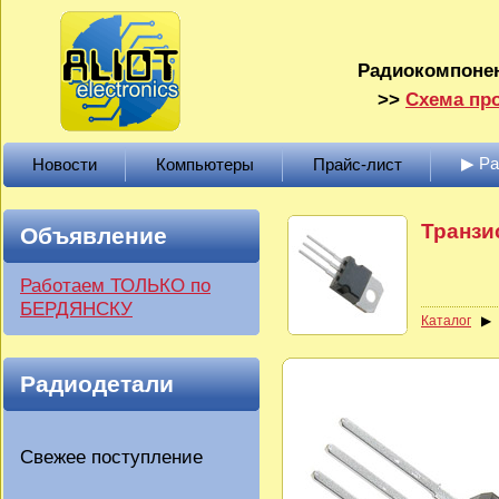
Радиокомпонен
>>
Схема про
▶ Р
Новости
Компьютеры
Прайс-лист
Транзи
Объявление
Работаем ТОЛЬКО по
БЕРДЯНСКУ
Каталог
Радиодетали
Свежее поступление