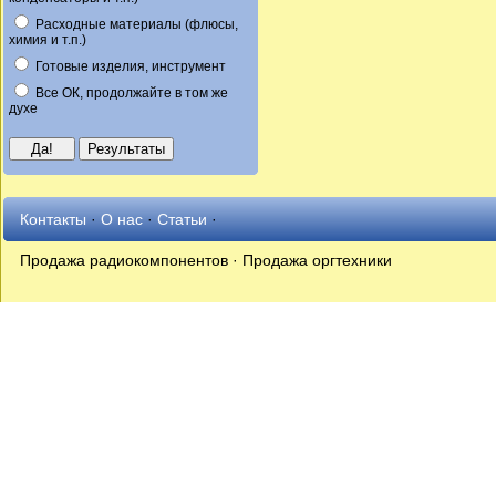
Расходные материалы (флюсы,
химия и т.п.)
Готовые изделия, инструмент
Все ОК, продолжайте в том же
духе
Контакты
·
О нас
·
Статьи
·
Продажа радиокомпонентов · Продажа оргтехники