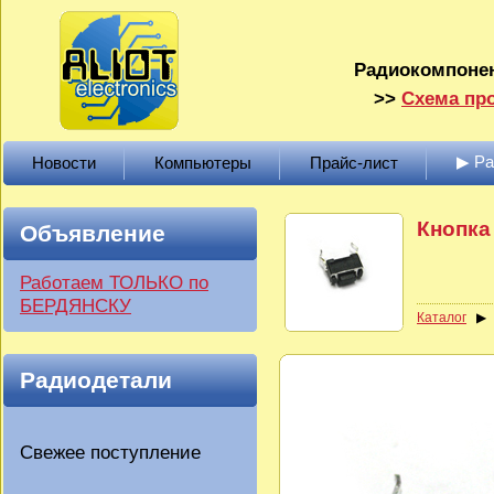
Радиокомпонен
>>
Схема про
▶ Р
Новости
Компьютеры
Прайс-лист
Кнопка 
Объявление
Работаем ТОЛЬКО по
БЕРДЯНСКУ
Каталог
Радиодетали
Свежее поступление