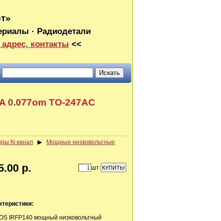
от»
ериалы · Радиодетали
 адрес, контакты
<<
1A 0.077om TO-247AC
оры N-канал
▶
Мощные низковольтные
5.00 р.
шт
ктеристики:
OS IRFP140 мощный низковольтный