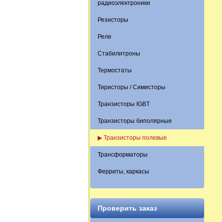
радиоэлектроники
Резисторы
Реле
Стабилитроны
Термостаты
Тиристоры / Симисторы
Транзисторы IGBT
Транзисторы биполярные
▶ Транзисторы полевые
Трансформаторы
Ферриты, каркасы
Проверить заказ