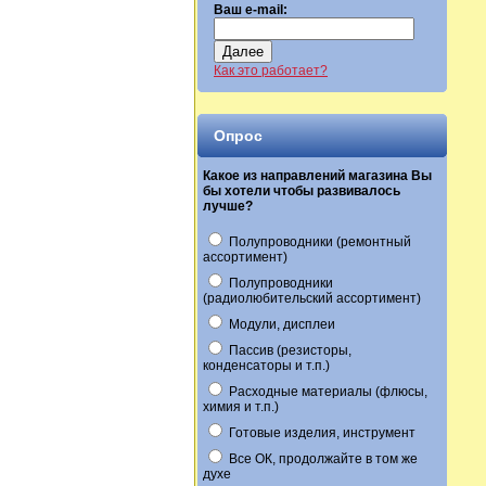
Ваш e-mail:
Далее
Как это работает?
Опрос
Какое из направлений магазина Вы
бы хотели чтобы развивалось
лучше?
Полупроводники (ремонтный
ассортимент)
Полупроводники
(радиолюбительский ассортимент)
Модули, дисплеи
Пассив (резисторы,
конденсаторы и т.п.)
Расходные материалы (флюсы,
химия и т.п.)
Готовые изделия, инструмент
Все ОК, продолжайте в том же
духе