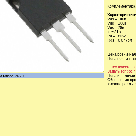
Комплементарна
Характеристики
Vds = 100в
Vdg = 100в
Vgs = 20в
Id = 31a
Pd = 180W
Rds = 0.077ом
Цена розничная,
Цена розничная,
Техническая 
Задать вопрос п
Цена и наличие 
д товара: 26537
Обновление прои
Указано реальн