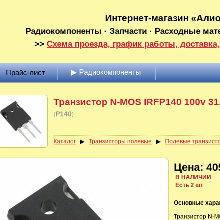
Интернет-магазин «Али
Радиокомпоненты · Запчасти · Расходные мат
>>
Схема проезда, график работы, доставка,
▶ Радиокомпоненты
Прайс-лист
Транзистор N-MOS IRFP140 100v 3
P140
(
)
Каталог
▶
Транзисторы полевые
▶
Полевые транзист
Цена: 40
В НАЛИЧИИ
Есть 2 шт
Основные хара
Транзистор N-M