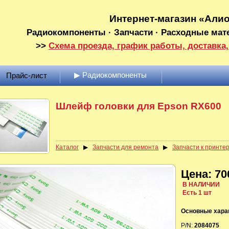
Интернет-магазин «Али
Радиокомпоненты · Запчасти · Расходные мат
>>
Схема проезда, график работы, доставка,
▶ Радиокомпоненты
Прайс-лист
Шлейф головки для Epson RX600
Каталог
▶
Запчасти для ремонта
▶
Запчасти к принте
Цена: 70
В НАЛИЧИИ
Есть 1 шт
Основные хара
P/N:
2084075