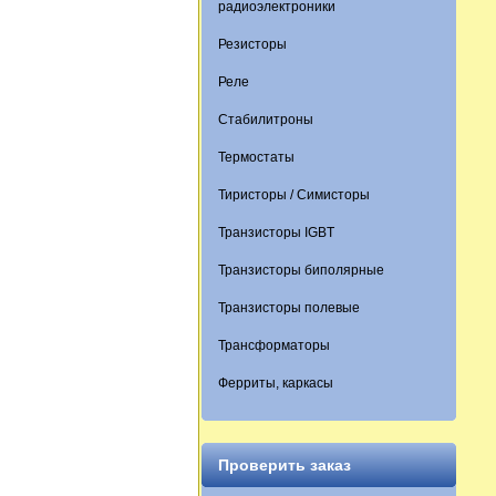
радиоэлектроники
Резисторы
Реле
Стабилитроны
Термостаты
Тиристоры / Симисторы
Транзисторы IGBT
Транзисторы биполярные
Транзисторы полевые
Трансформаторы
Ферриты, каркасы
Проверить заказ