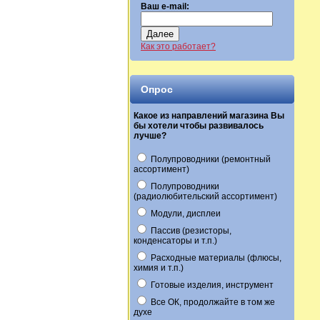
Ваш e-mail:
Далее
Как это работает?
Опрос
Какое из направлений магазина Вы
бы хотели чтобы развивалось
лучше?
Полупроводники (ремонтный
ассортимент)
Полупроводники
(радиолюбительский ассортимент)
Модули, дисплеи
Пассив (резисторы,
конденсаторы и т.п.)
Расходные материалы (флюсы,
химия и т.п.)
Готовые изделия, инструмент
Все ОК, продолжайте в том же
духе