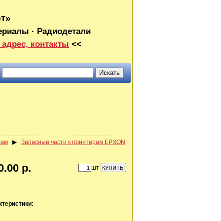
от»
ериалы · Радиодетали
 адрес, контакты
<<
рам
▶
Запасные части к принтерам EPSON
0.00 р.
шт
ктеристики: