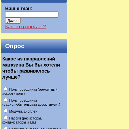
Ваш e-mail:
Далее
Как это работает?
Опрос
Какое из направлений
магазина Вы бы хотели
чтобы развивалось
лучше?
Полупроводники (ремонтный
ассортимент)
Полупроводники
(радиолюбительский ассортимент)
Модули, дисплеи
Пассив (резисторы,
конденсаторы и т.п.)