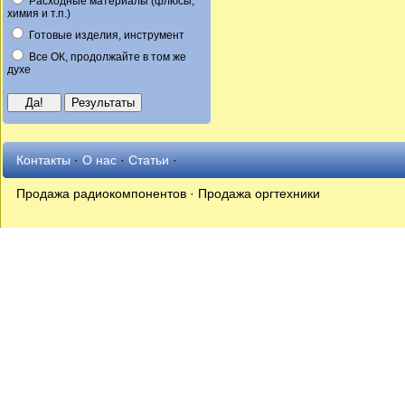
Расходные материалы (флюсы,
химия и т.п.)
Готовые изделия, инструмент
Все ОК, продолжайте в том же
духе
Контакты
·
О нас
·
Статьи
·
Продажа радиокомпонентов · Продажа оргтехники