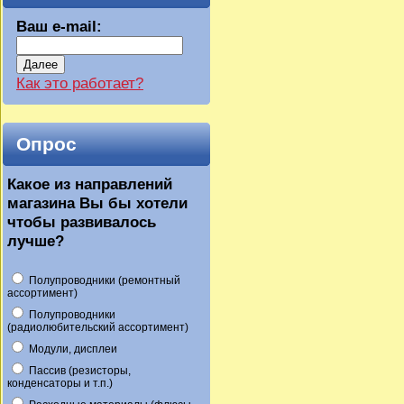
Ваш e-mail:
Далее
Как это работает?
Опрос
Какое из направлений
магазина Вы бы хотели
чтобы развивалось
лучше?
Полупроводники (ремонтный
ассортимент)
Полупроводники
(радиолюбительский ассортимент)
Модули, дисплеи
Пассив (резисторы,
конденсаторы и т.п.)