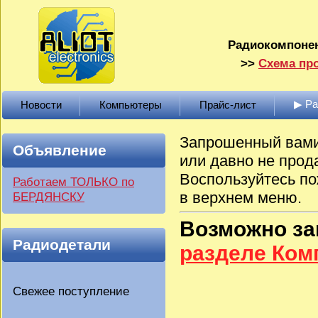
Радиокомпонен
>>
Схема про
▶ Р
Новости
Компьютеры
Прайс-лист
Запрошенный вами 
Объявление
или давно не прод
Воспользуйтесь по
Работаем ТОЛЬКО по
в верхнем меню.
БЕРДЯНСКУ
Возможно з
Радиодетали
разделе Ко
Свежее поступление