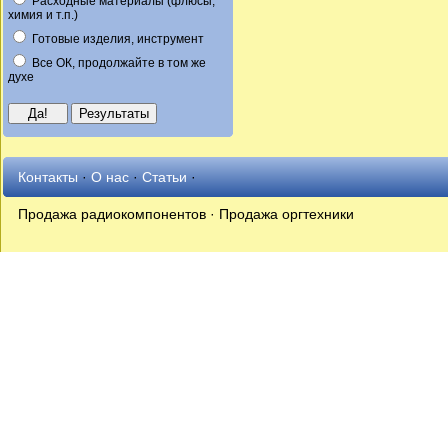
Расходные материалы (флюсы,
химия и т.п.)
Готовые изделия, инструмент
Все ОК, продолжайте в том же
духе
Контакты
·
О нас
·
Статьи
·
Продажа радиокомпонентов · Продажа оргтехники