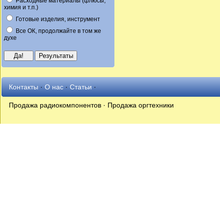
Расходные материалы (флюсы,
химия и т.п.)
Готовые изделия, инструмент
Все ОК, продолжайте в том же
духе
Контакты
·
О нас
·
Статьи
·
Продажа радиокомпонентов · Продажа оргтехники