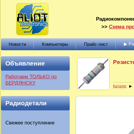
Радиокомпонен
>>
Схема про
▶ Р
Новости
Компьютеры
Прайс-лист
Резист
Объявление
Работаем ТОЛЬКО по
БЕРДЯНСКУ
Каталог
Радиодетали
Свежее поступление