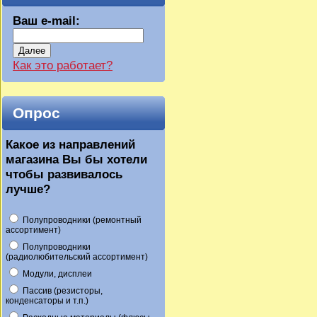
Ваш e-mail:
Далее
Как это работает?
Опрос
Какое из направлений
магазина Вы бы хотели
чтобы развивалось
лучше?
Полупроводники (ремонтный
ассортимент)
Полупроводники
(радиолюбительский ассортимент)
Модули, дисплеи
Пассив (резисторы,
конденсаторы и т.п.)