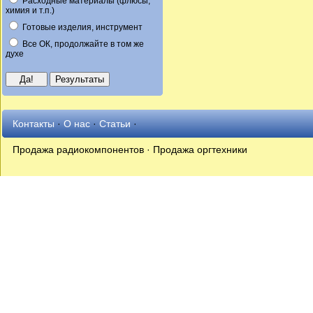
Расходные материалы (флюсы,
химия и т.п.)
Готовые изделия, инструмент
Все ОК, продолжайте в том же
духе
Контакты
·
О нас
·
Статьи
·
Продажа радиокомпонентов · Продажа оргтехники