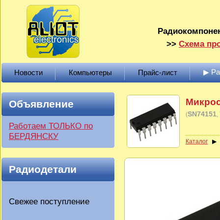
Радиокомпонен
>>
Схема про
▶ Р
Новости
Компьютеры
Прайс-лист
Микрос
Объявление
SN74151
(
Работаем ТОЛЬКО по
БЕРДЯНСКУ
Каталог
Радиодетали
Свежее поступление