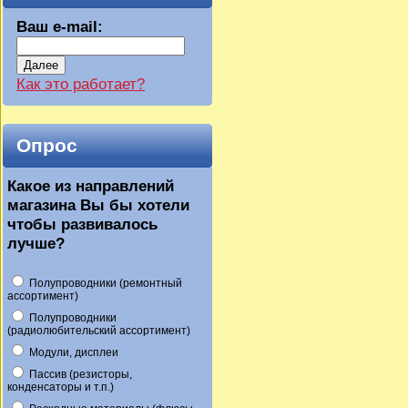
Ваш e-mail:
Далее
Как это работает?
Опрос
Какое из направлений
магазина Вы бы хотели
чтобы развивалось
лучше?
Полупроводники (ремонтный
ассортимент)
Полупроводники
(радиолюбительский ассортимент)
Модули, дисплеи
Пассив (резисторы,
конденсаторы и т.п.)