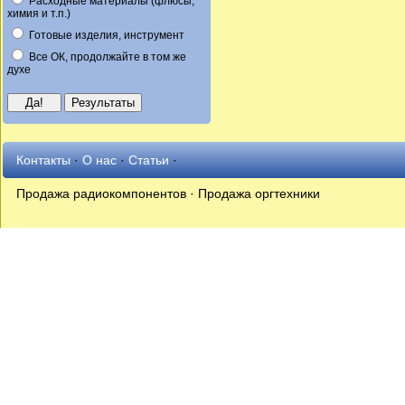
Расходные материалы (флюсы,
химия и т.п.)
Готовые изделия, инструмент
Все ОК, продолжайте в том же
духе
Контакты
·
О нас
·
Статьи
·
Продажа радиокомпонентов · Продажа оргтехники