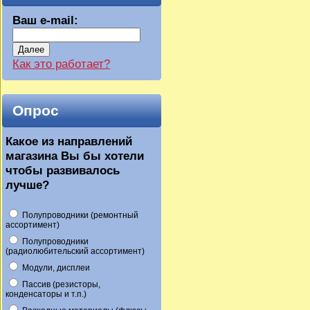
Ваш e-mail:
Далее
Как это работает?
Опрос
Какое из направлений
магазина Вы бы хотели
чтобы развивалось
лучше?
Полупроводники (ремонтный
ассортимент)
Полупроводники
(радиолюбительский ассортимент)
Модули, дисплеи
Пассив (резисторы,
конденсаторы и т.п.)