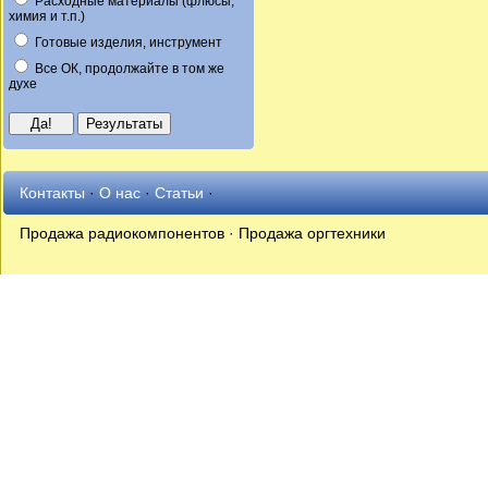
Расходные материалы (флюсы,
химия и т.п.)
Готовые изделия, инструмент
Все ОК, продолжайте в том же
духе
Контакты
·
О нас
·
Статьи
·
Продажа радиокомпонентов · Продажа оргтехники