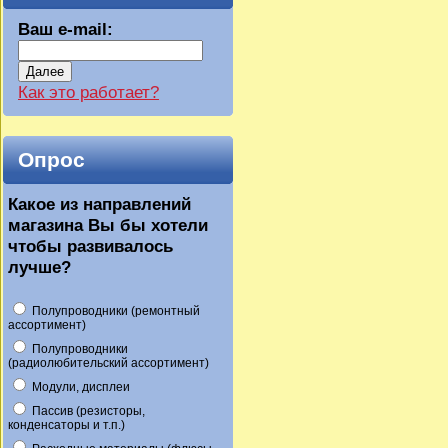
Ваш e-mail:
Далее
Как это работает?
Опрос
Какое из направлений
магазина Вы бы хотели
чтобы развивалось
лучше?
Полупроводники (ремонтный
ассортимент)
Полупроводники
(радиолюбительский ассортимент)
Модули, дисплеи
Пассив (резисторы,
конденсаторы и т.п.)