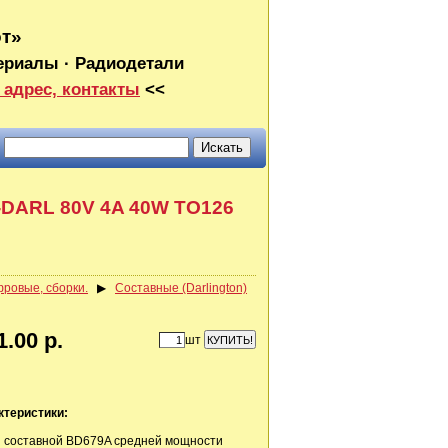
от»
ериалы · Радиодетали
 адрес, контакты
<<
-DARL 80V 4A 40W TO126
ровые, сборки.
▶
Составные (Darlington)
1.00 р.
шт
ктеристики:
 составной BD679A средней мощности