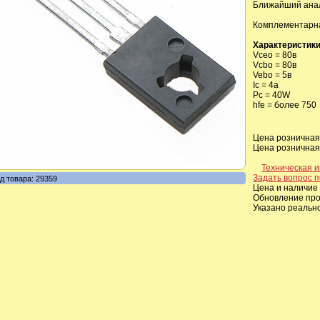
Ближайший анал
Комплементарн
Характеристики
Vceo = 80в
Vcbo = 80в
Vebo = 5в
Ic = 4a
Pc = 40W
hfe = более 750
Цена розничная,
Цена розничная,
Техническая 
Задать вопрос п
д товара: 29359
Цена и наличие 
Обновление прои
Указано реальн