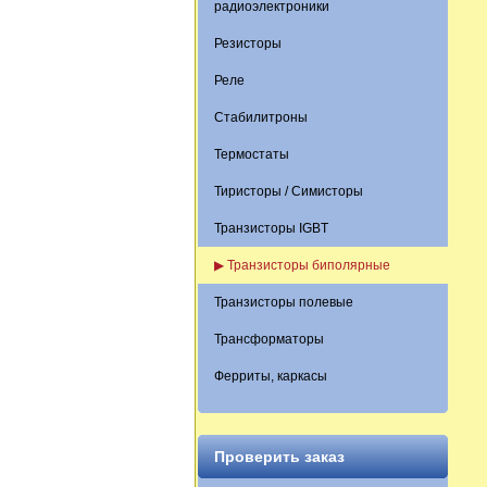
радиоэлектроники
Резисторы
Реле
Стабилитроны
Термостаты
Тиристоры / Симисторы
Транзисторы IGBT
▶ Транзисторы биполярные
Транзисторы полевые
Трансформаторы
Ферриты, каркасы
Проверить заказ