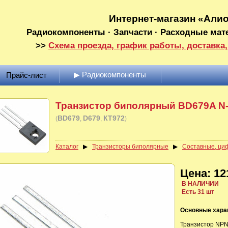
Интернет-магазин «Али
Радиокомпоненты · Запчасти · Расходные мат
>>
Схема проезда, график работы, доставка,
▶ Радиокомпоненты
Прайс-лист
Транзистор биполярный BD679A N
BD679
D679
КТ972
(
)
Каталог
▶
Транзисторы биполярные
▶
Составные, циф
Цена: 12
В НАЛИЧИИ
Есть 31 шт
Основные хара
Транзистор NPN