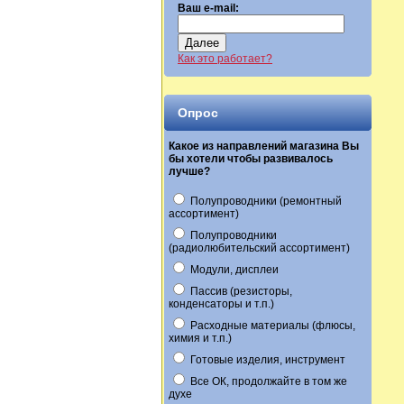
Ваш e-mail:
Далее
Как это работает?
Опрос
Какое из направлений магазина Вы
бы хотели чтобы развивалось
лучше?
Полупроводники (ремонтный
ассортимент)
Полупроводники
(радиолюбительский ассортимент)
Модули, дисплеи
Пассив (резисторы,
конденсаторы и т.п.)
Расходные материалы (флюсы,
химия и т.п.)
Готовые изделия, инструмент
Все ОК, продолжайте в том же
духе