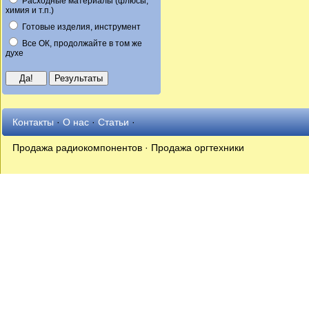
Расходные материалы (флюсы,
химия и т.п.)
Готовые изделия, инструмент
Все ОК, продолжайте в том же
духе
Контакты
·
О нас
·
Статьи
·
Продажа радиокомпонентов · Продажа оргтехники