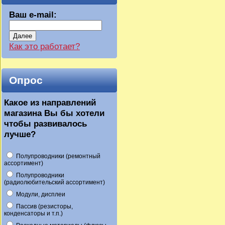
Ваш e-mail:
Далее
Как это работает?
Опрос
Какое из направлений
магазина Вы бы хотели
чтобы развивалось
лучше?
Полупроводники (ремонтный
ассортимент)
Полупроводники
(радиолюбительский ассортимент)
Модули, дисплеи
Пассив (резисторы,
конденсаторы и т.п.)