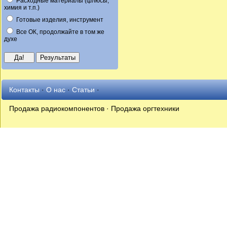
Расходные материалы (флюсы,
химия и т.п.)
Готовые изделия, инструмент
Все ОК, продолжайте в том же
духе
Контакты
·
О нас
·
Статьи
·
Продажа радиокомпонентов · Продажа оргтехники