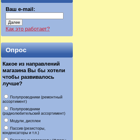
Ваш e-mail:
Далее
Как это работает?
Опрос
Какое из направлений
магазина Вы бы хотели
чтобы развивалось
лучше?
Полупроводники (ремонтный
ассортимент)
Полупроводники
(радиолюбительский ассортимент)
Модули, дисплеи
Пассив (резисторы,
конденсаторы и т.п.)