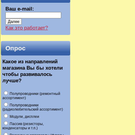
Ваш e-mail:
Далее
Как это работает?
Опрос
Какое из направлений
магазина Вы бы хотели
чтобы развивалось
лучше?
Полупроводники (ремонтный
ассортимент)
Полупроводники
(радиолюбительский ассортимент)
Модули, дисплеи
Пассив (резисторы,
конденсаторы и т.п.)