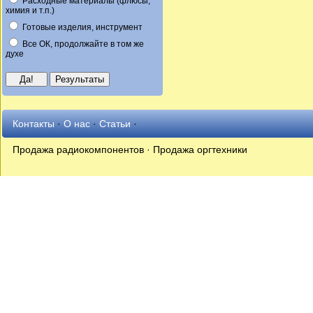
Расходные материалы (флюсы,
химия и т.п.)
Готовые изделия, инструмент
Все ОК, продолжайте в том же
духе
Контакты
·
О нас
·
Статьи
·
Продажа радиокомпонентов · Продажа оргтехники