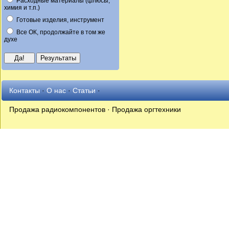
Расходные материалы (флюсы,
химия и т.п.)
Готовые изделия, инструмент
Все ОК, продолжайте в том же
духе
Контакты
·
О нас
·
Статьи
·
Продажа радиокомпонентов · Продажа оргтехники