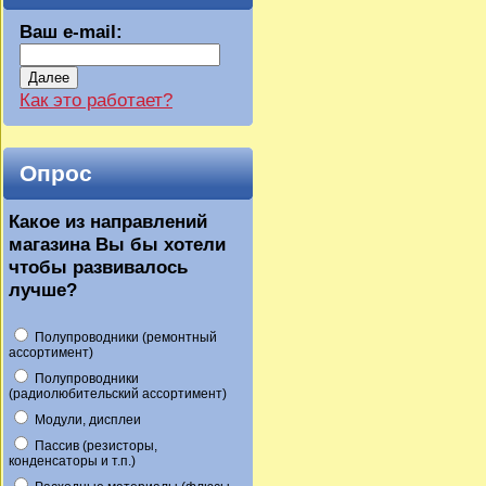
Ваш e-mail:
Далее
Как это работает?
Опрос
Какое из направлений
магазина Вы бы хотели
чтобы развивалось
лучше?
Полупроводники (ремонтный
ассортимент)
Полупроводники
(радиолюбительский ассортимент)
Модули, дисплеи
Пассив (резисторы,
конденсаторы и т.п.)