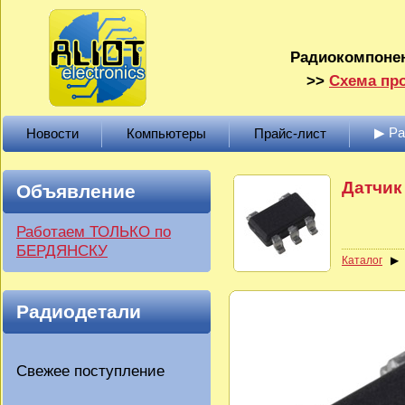
Радиокомпонен
>>
Схема про
▶ Р
Новости
Компьютеры
Прайс-лист
Датчик
Объявление
Работаем ТОЛЬКО по
БЕРДЯНСКУ
Каталог
Радиодетали
Свежее поступление