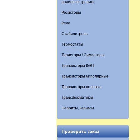
радиоэлектроники
Резисторы
Реле
Стабилитроны
Термостаты
Тиристоры / Симисторы
Транзисторы IGBT
Транзисторы биполярные
Транзисторы полевые
Трансформаторы
Ферриты, каркасы
Проверить заказ