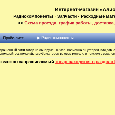
Интернет-магазин «Али
Радиокомпоненты · Запчасти · Расходные мат
>>
Схема проезда, график работы, доставка,
▶ Радиокомпоненты
Прайс-лист
прошенный вами товар не обнаружен в базе. Возможно он устарел, или давно
спользуйтесь пожалуйста рубрикатором в левом меню, или поиском в верхне
озможно запрашиваемый
товар находится в раздел