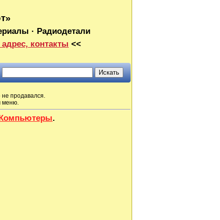
от»
ериалы · Радиодетали
 адрес, контакты
<<
 не продавался.
м меню.
е Компьютеры
.