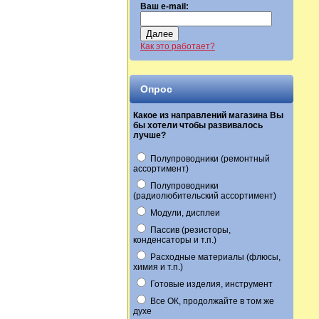
Ваш e-mail:
Далее
Как это работает?
Опрос
Какое из направлений магазина Вы
бы хотели чтобы развивалось
лучше?
Полупроводники (ремонтный
ассортимент)
Полупроводники
(радиолюбительский ассортимент)
Модули, дисплеи
Пассив (резисторы,
конденсаторы и т.п.)
Расходные материалы (флюсы,
химия и т.п.)
Готовые изделия, инструмент
Все ОК, продолжайте в том же
духе