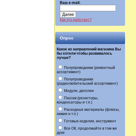
Ваш e-mail:
Далее
Как это работает?
Опрос
Какое из направлений магазина Вы
бы хотели чтобы развивалось
лучше?
Полупроводники (ремонтный
ассортимент)
Полупроводники
(радиолюбительский ассортимент)
Модули, дисплеи
Пассив (резисторы,
конденсаторы и т.п.)
Расходные материалы (флюсы,
химия и т.п.)
Готовые изделия, инструмент
Все ОК, продолжайте в том же
духе