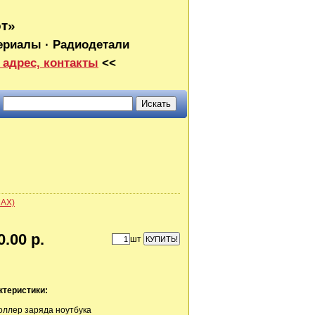
от»
ериалы · Радиодетали
 адрес, контакты
<<
MAX)
0.00 р.
шт
ктеристики:
ллер заряда ноутбука