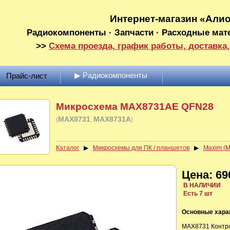
Интернет-магазин «Али
Радиокомпоненты · Запчасти · Расходные мат
>>
Схема проезда, график работы, доставка,
▶ Радиокомпоненты
Прайс-лист
Микросхема MAX8731AE QFN28
MAX8731
MAX8731A
(
)
Каталог
▶
Микросхемы для ПК / планшетов
▶
Maxim (
Цена: 69
В НАЛИЧИИ
Есть 7 шт
Основные хара
MAX8731 Контро