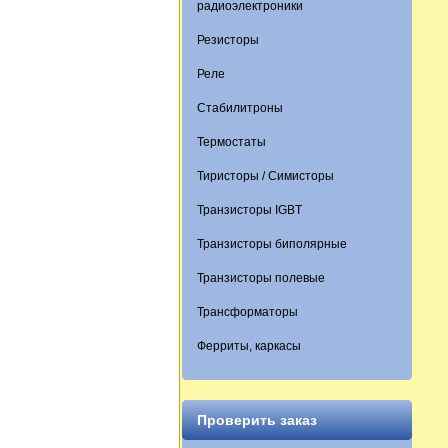
радиоэлектроники
Резисторы
Реле
Стабилитроны
Термостаты
Тиристоры / Симисторы
Транзисторы IGBT
Транзисторы биполярные
Транзисторы полевые
Трансформаторы
Ферриты, каркасы
Проверить заказ