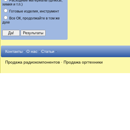
Расходные материалы (флюсы,
химия и т.п.)
Готовые изделия, инструмент
Все ОК, продолжайте в том же
духе
Контакты
·
О нас
·
Статьи
·
Продажа радиокомпонентов · Продажа оргтехники