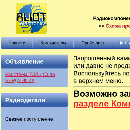
Радиокомпонен
>>
Схема про
▶ Р
Новости
Компьютеры
Прайс-лист
Запрошенный вами 
Объявление
или давно не прод
Воспользуйтесь по
Работаем ТОЛЬКО по
в верхнем меню.
БЕРДЯНСКУ
Возможно з
Радиодетали
разделе Ко
Свежее поступление