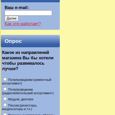
Ваш e-mail:
Далее
Как это работает?
Опрос
Какое из направлений
магазина Вы бы хотели
чтобы развивалось
лучше?
Полупроводники (ремонтный
ассортимент)
Полупроводники
(радиолюбительский ассортимент)
Модули, дисплеи
Пассив (резисторы,
конденсаторы и т.п.)