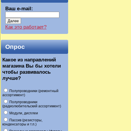
Ваш e-mail:
Далее
Как это работает?
Опрос
Какое из направлений
магазина Вы бы хотели
чтобы развивалось
лучше?
Полупроводники (ремонтный
ассортимент)
Полупроводники
(радиолюбительский ассортимент)
Модули, дисплеи
Пассив (резисторы,
конденсаторы и т.п.)