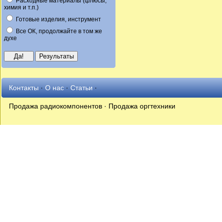
Расходные материалы (флюсы,
химия и т.п.)
Готовые изделия, инструмент
Все ОК, продолжайте в том же
духе
Контакты
·
О нас
·
Статьи
·
Продажа радиокомпонентов · Продажа оргтехники