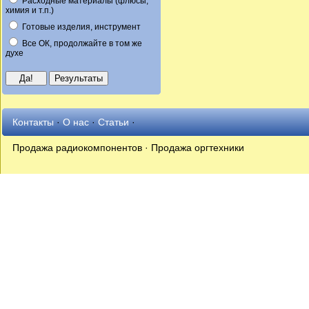
Расходные материалы (флюсы,
химия и т.п.)
Готовые изделия, инструмент
Все ОК, продолжайте в том же
духе
Контакты
·
О нас
·
Статьи
·
Продажа радиокомпонентов · Продажа оргтехники