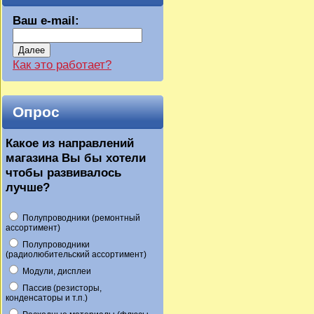
Ваш e-mail:
Далее
Как это работает?
Опрос
Какое из направлений
магазина Вы бы хотели
чтобы развивалось
лучше?
Полупроводники (ремонтный
ассортимент)
Полупроводники
(радиолюбительский ассортимент)
Модули, дисплеи
Пассив (резисторы,
конденсаторы и т.п.)