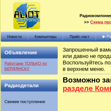
Радиокомпонен
>>
Схема про
▶ Р
Новости
Компьютеры
Прайс-лист
Запрошенный вами 
Объявление
или давно не прод
Воспользуйтесь по
Работаем ТОЛЬКО по
в верхнем меню.
БЕРДЯНСКУ
Возможно з
Радиодетали
разделе Ко
Свежее поступление