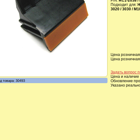
P/N:
RC1-2038 /
Подходит для:
H
3020 / 3030 / M1
Цена розничная,
Цена розничная,
Задать вопрос п
Цена и наличие 
д товара: 30493
Обновление прои
Указано реальн