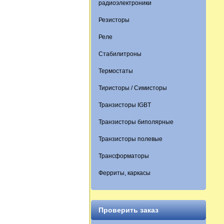
радиоэлектроники
Резисторы
Реле
Стабилитроны
Термостаты
Тиристоры / Симисторы
Транзисторы IGBT
Транзисторы биполярные
Транзисторы полевые
Трансформаторы
Ферриты, каркасы
Проверить заказ