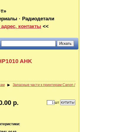
от»
ериалы · Радиодетали
 адрес, контакты
<<
HP1010 AHK
рам
▶
Запасные части к принтерам Canon /
0.00 р.
шт
ктеристики: