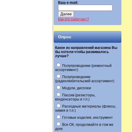
Ваш e-mail:
Далее
Как это работает?
Опрос
Какое из направлений магазина Вы
бы хотели чтобы развивалось
лучше?
Полупроводники (ремонтный
ассортимент)
Полупроводники
(радиолюбительский ассортимент)
Модули, дисплеи
Пассив (резисторы,
конденсаторы и т.п.)
Расходные материалы (флюсы,
химия и т.п.)
Готовые изделия, инструмент
Все ОК, продолжайте в том же
духе