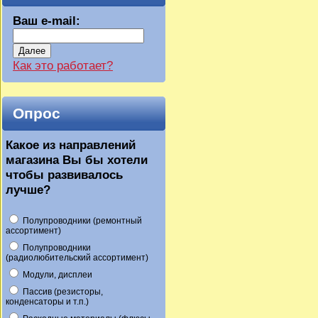
Ваш e-mail:
Далее
Как это работает?
Опрос
Какое из направлений
магазина Вы бы хотели
чтобы развивалось
лучше?
Полупроводники (ремонтный
ассортимент)
Полупроводники
(радиолюбительский ассортимент)
Модули, дисплеи
Пассив (резисторы,
конденсаторы и т.п.)