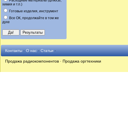
Расходные материалы (флюсы,
химия и т.п.)
Готовые изделия, инструмент
Все ОК, продолжайте в том же
духе
Контакты
·
О нас
·
Статьи
·
Продажа радиокомпонентов · Продажа оргтехники