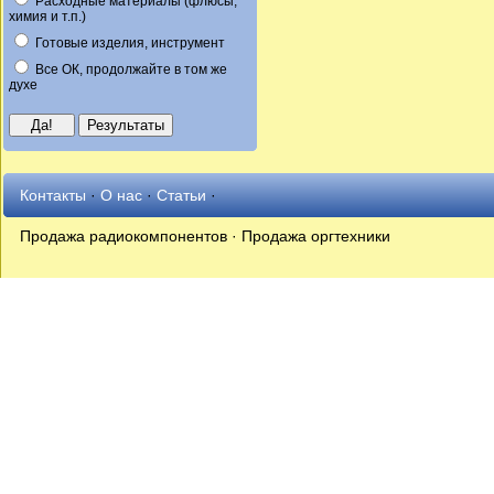
Расходные материалы (флюсы,
химия и т.п.)
Готовые изделия, инструмент
Все ОК, продолжайте в том же
духе
Контакты
·
О нас
·
Статьи
·
Продажа радиокомпонентов · Продажа оргтехники