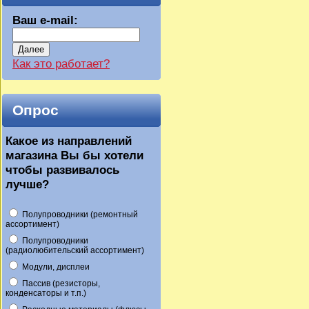
Ваш e-mail:
Далее
Как это работает?
Опрос
Какое из направлений
магазина Вы бы хотели
чтобы развивалось
лучше?
Полупроводники (ремонтный
ассортимент)
Полупроводники
(радиолюбительский ассортимент)
Модули, дисплеи
Пассив (резисторы,
конденсаторы и т.п.)