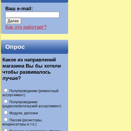
Ваш e-mail:
Далее
Как это работает?
Опрос
Какое из направлений
магазина Вы бы хотели
чтобы развивалось
лучше?
Полупроводники (ремонтный
ассортимент)
Полупроводники
(радиолюбительский ассортимент)
Модули, дисплеи
Пассив (резисторы,
конденсаторы и т.п.)