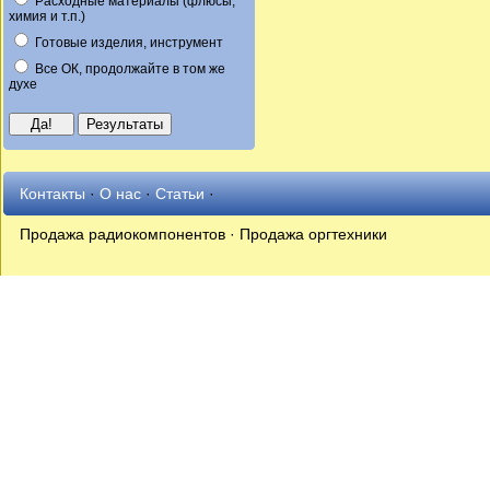
Расходные материалы (флюсы,
химия и т.п.)
Готовые изделия, инструмент
Все ОК, продолжайте в том же
духе
Контакты
·
О нас
·
Статьи
·
Продажа радиокомпонентов · Продажа оргтехники