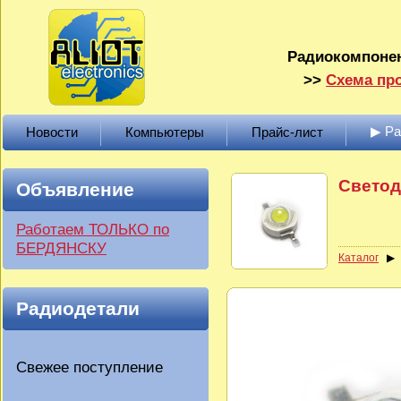
Радиокомпонен
>>
Схема про
▶ Р
Новости
Компьютеры
Прайс-лист
Светод
Объявление
Работаем ТОЛЬКО по
БЕРДЯНСКУ
Каталог
Радиодетали
Свежее поступление