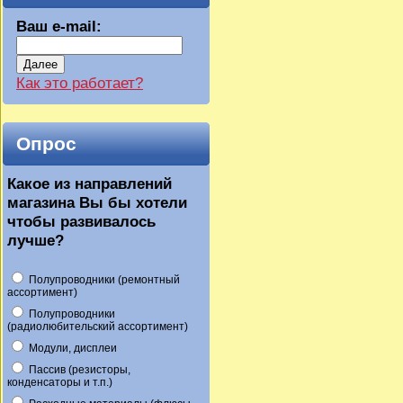
Ваш e-mail:
Далее
Как это работает?
Опрос
Какое из направлений
магазина Вы бы хотели
чтобы развивалось
лучше?
Полупроводники (ремонтный
ассортимент)
Полупроводники
(радиолюбительский ассортимент)
Модули, дисплеи
Пассив (резисторы,
конденсаторы и т.п.)