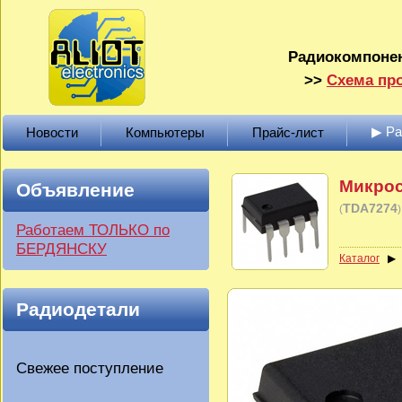
Радиокомпонен
>>
Схема про
▶ Р
Новости
Компьютеры
Прайс-лист
Микрос
Объявление
TDA7274
(
)
Работаем ТОЛЬКО по
БЕРДЯНСКУ
Каталог
Радиодетали
Свежее поступление