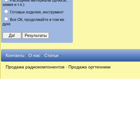
Расходные материалы (флюсы,
химия и т.п.)
Готовые изделия, инструмент
Все ОК, продолжайте в том же
духе
Контакты
·
О нас
·
Статьи
·
Продажа радиокомпонентов · Продажа оргтехники