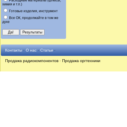
Расходные материалы (флюсы,
химия и т.п.)
Готовые изделия, инструмент
Все ОК, продолжайте в том же
духе
Контакты
·
О нас
·
Статьи
·
Продажа радиокомпонентов · Продажа оргтехники