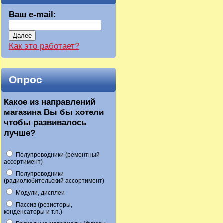
Ваш e-mail:
Далее
Как это работает?
Опрос
Какое из направлений
магазина Вы бы хотели
чтобы развивалось
лучше?
Полупроводники (ремонтный
ассортимент)
Полупроводники
(радиолюбительский ассортимент)
Модули, дисплеи
Пассив (резисторы,
конденсаторы и т.п.)