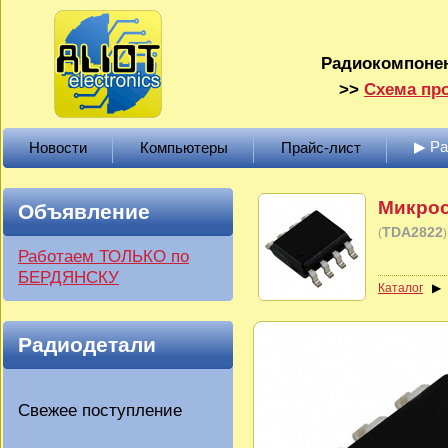
Радиокомпонен
>>
Схема про
▶ Р
Новости
Компьютеры
Прайс-лист
Микро
Объявление
TDA2822
(
)
Работаем ТОЛЬКО по
БЕРДЯНСКУ
Каталог
Радиодетали
Свежее поступление