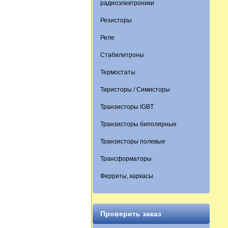
радиоэлектроники
Резисторы
Реле
Стабилитроны
Термостаты
Тиристоры / Симисторы
Транзисторы IGBT
Транзисторы биполярные
Транзисторы полевые
Трансформаторы
Ферриты, каркасы
Проверить заказ