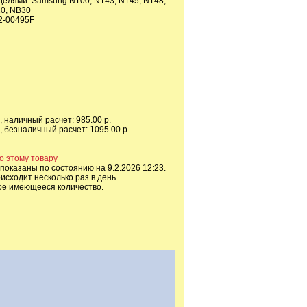
делями: Samsung N100, N143, N145, N148,
20, NB30
2-00495F
 наличный расчет: 985.00 р.
 безналичный расчет: 1095.00 р.
о этому товару
показаны по состоянию на 9.2.2026 12:23.
сходит несколько раз в день.
ое имеющееся количество.