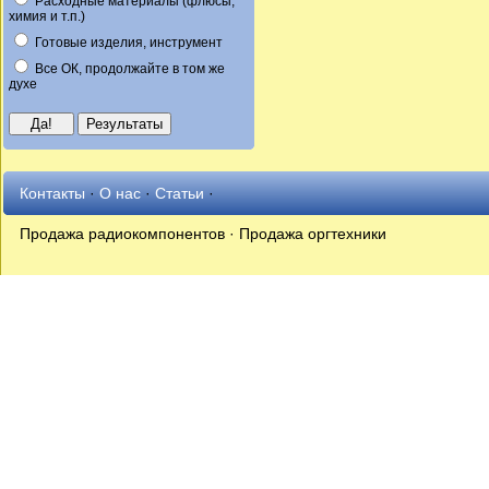
Расходные материалы (флюсы,
химия и т.п.)
Готовые изделия, инструмент
Все ОК, продолжайте в том же
духе
Контакты
·
О нас
·
Статьи
·
Продажа радиокомпонентов · Продажа оргтехники