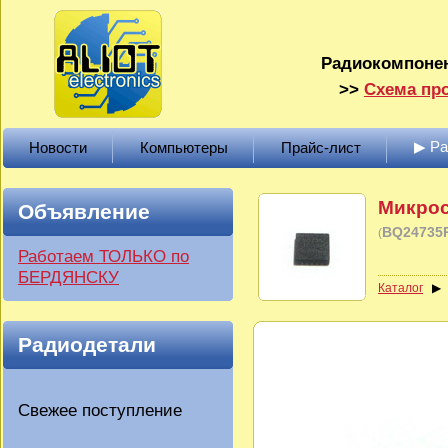
Радиокомпонен
>>
Схема про
▶ Р
Новости
Компьютеры
Прайс-лист
Микрос
Объявление
BQ24735
(
Работаем ТОЛЬКО по
БЕРДЯНСКУ
Каталог
Радиодетали
Свежее поступление