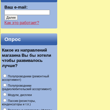
Ваш e-mail:
Далее
Как это работает?
Опрос
Какое из направлений
магазина Вы бы хотели
чтобы развивалось
лучше?
Полупроводники (ремонтный
ассортимент)
Полупроводники
(радиолюбительский ассортимент)
Модули, дисплеи
Пассив (резисторы,
конденсаторы и т.п.)