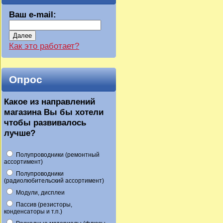
Ваш e-mail:
Далее
Как это работает?
Опрос
Какое из направлений
магазина Вы бы хотели
чтобы развивалось
лучше?
Полупроводники (ремонтный
ассортимент)
Полупроводники
(радиолюбительский ассортимент)
Модули, дисплеи
Пассив (резисторы,
конденсаторы и т.п.)