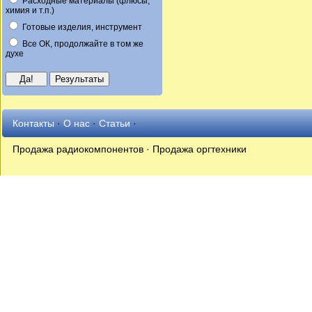
Расходные материалы (флюсы,
химия и т.п.)
Готовые изделия, инструмент
Все ОК, продолжайте в том же
духе
Контакты
·
О нас
·
Статьи
·
Продажа радиокомпонентов · Продажа оргтехники