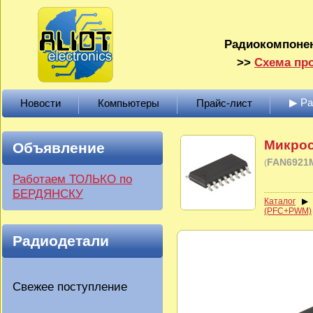
Радиокомпонен
>>
Схема про
▶ Р
Новости
Компьютеры
Прайс-лист
Микрос
Объявление
FAN6921
(
Работаем ТОЛЬКО по
БЕРДЯНСКУ
Каталог
(PFC+PWM)
Радиодетали
Свежее поступление