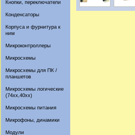
Кнопки, переключатели
Конденсаторы
Корпуса и фурнитура к
ним
Микроконтроллеры
Микросхемы
Микросхемы для ПК /
планшетов
Микросхемы логические
(74xx,40xx)
Микросхемы питания
Микрофоны, динамики
Модули