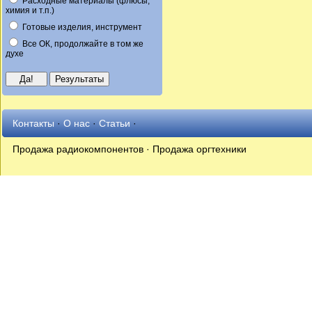
Расходные материалы (флюсы,
химия и т.п.)
Готовые изделия, инструмент
Все ОК, продолжайте в том же
духе
Контакты
·
О нас
·
Статьи
·
Продажа радиокомпонентов · Продажа оргтехники