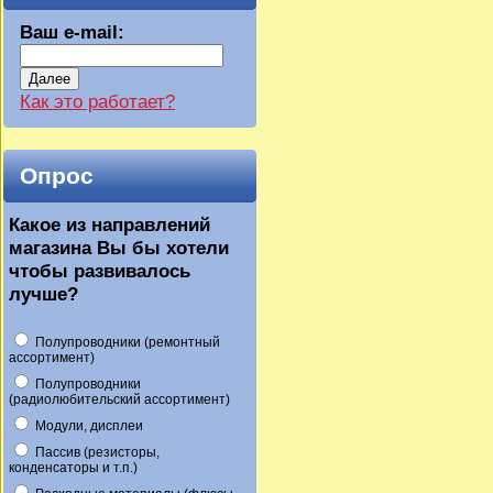
Ваш e-mail:
Далее
Как это работает?
Опрос
Какое из направлений
магазина Вы бы хотели
чтобы развивалось
лучше?
Полупроводники (ремонтный
ассортимент)
Полупроводники
(радиолюбительский ассортимент)
Модули, дисплеи
Пассив (резисторы,
конденсаторы и т.п.)