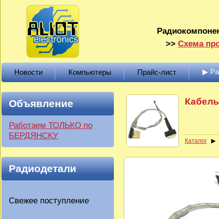
Радиокомпонен
>>
Схема про
▶ Р
Новости
Компьютеры
Прайс-лист
Кабель
Объявление
Работаем ТОЛЬКО по
БЕРДЯНСКУ
Каталог
Радиодетали
Свежее поступление